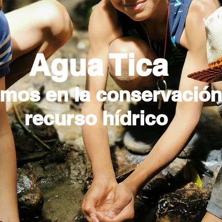
Agua Tica
imos en la conservación
recurso hídrico