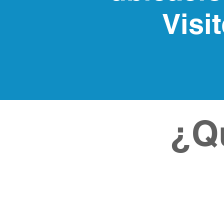
Visi
¿Q