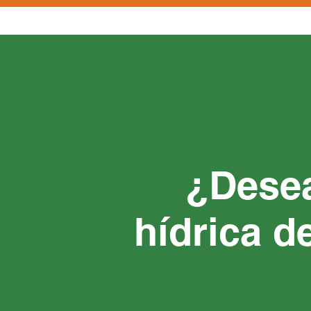
¿Desea
hídrica d