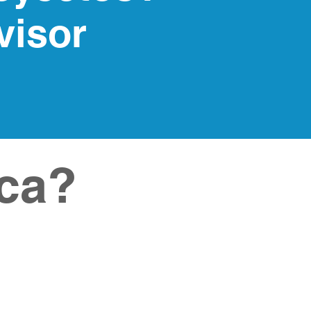
visor
ca?