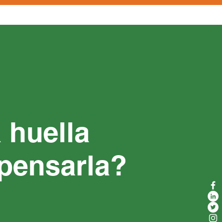
 huella
mpensarla?